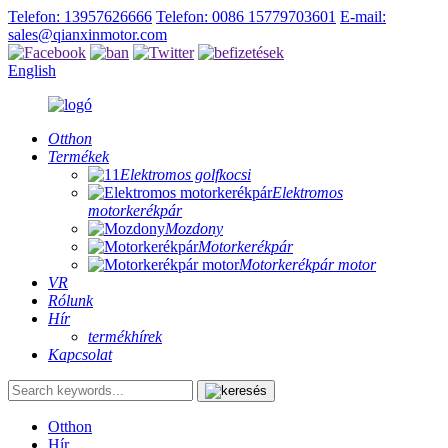
Telefon: 13957626666
Telefon: 0086 15779703601
E-mail:
sales@qianxinmotor.com
English
Otthon
Termékek
Elektromos golfkocsi
Elektromos
motorkerékpár
Mozdony
Motorkerékpár
Motorkerékpár motor
VR
Rólunk
Hír
termékhírek
Kapcsolat
Otthon
Hír