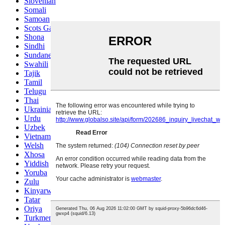
Slovenian
Somali
Samoan
Scots Gaelic
Shona
Sindhi
Sundanese
Swahili
Tajik
Tamil
Telugu
Thai
Ukrainian
Urdu
Uzbek
Vietnamese
Welsh
Xhosa
Yiddish
Yoruba
Zulu
Kinyarwanda
Tatar
Oriya
Turkmen