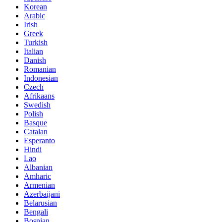
Korean
Arabic
Irish
Greek
Turkish
Italian
Danish
Romanian
Indonesian
Czech
Afrikaans
Swedish
Polish
Basque
Catalan
Esperanto
Hindi
Lao
Albanian
Amharic
Armenian
Azerbaijani
Belarusian
Bengali
Bosnian