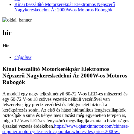
Kínai beszállító Motorkerékpár Elektromos Népszerű
Nagykereskedelmi Ár 2000W-os Motoros Robogók
hír
Hír
Céghírek
Kínai beszállító Motorkerékpár Elektromos
Népszerű Nagykereskedelmi Ár 2000W-os Motoros
Robogók
A modell egy nagy teljesítményű 60-72 V-os LED-es műszerrel és
egy 60-72 V-os 18 csöves vezeték nélküli vezérlővel van
felszerelve, így precíz vezérlést és felügyeletet biztosít a
kerékpározás során. Az első és hátsó hidraulikus lengéscsillapítók
biztosítják a sima és kényelmes utazást még egyenetlen terepen is,
míg a 12 V-os LED-es fényszóró megvilágítja az utat a biztonságos
éjszakai vezetés érdekében.
https://www.qianxinmotor.com/chinese-
supplier-motorcycle-electric-popular-wholesales-price-2000w-