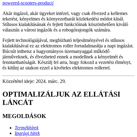
powered-scooters-product/
Akár ingázol, akár ügyeket intézel, vagy csak élvezed a kellemes
tekerést, kényelmes és környezetbarát közlekedési módot kínál.
Stílusos kialakításának és fejlett funkcióinak köszönhetően kiváló
választás a városi ingázók és a robogórajongók számára.
Fejlett technológiájával, megbízható teljesítményével és stílusos
kialakításával ez az elektromos roller forradalmasítja a napi ingázást.
Búcsút inthetsz a hagyományos üzemanyaggal működő
járműveknek, és élvezheted ennek a modellnek a kényelmét és
fenntarthatóságát. Készülj fel arra, hogy fokozd a vezetési élményt,
és kitűnj az utakon ezzel a kivételes elektromos rollerrel.
Közzététel ideje: 2024. márc. 29.
OPTIMALIZÁLJUK AZ ELLÁTÁSI
LÁNCÁT
MEGOLDÁSOK
Termékhírek
Iparági hírek