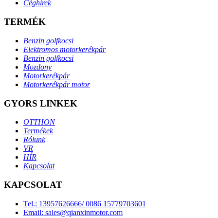
Céghírek
TERMÉK
Benzin golfkocsi
Elektromos motorkerékpár
Benzin golfkocsi
Mozdony
Motorkerékpár
Motorkerékpár motor
GYORS LINKEK
OTTHON
Termékek
Rólunk
VR
HÍR
Kapcsolat
KAPCSOLAT
Tel.: 13957626666/ 0086 15779703601
Email: sales@qianxinmotor.com